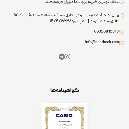
در انتخاب بهترین گزینه برای شما عزیزان فراهم کند.
تهران،جنت آبادجنوبی،مرکز تجاری سمرقند،طبقه همکفA،پلاک68،
گالری ساعت کوک | کد پستی: ۱۴۷۴۷۱۹۷۳۸
09350819918
info@saatkook.com
گواهینامه‌ها