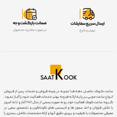
ضمانت بازگشت وجه
ارسال سریع سفارشات
در صورت مغایرت محصول
تهران و کرج
ساعت کــوک حاصــل دهــه هــا تجربــه در زمینه فروش و خدمات پـس از فــروش
انــواع ساعت مچــی بــر پایــه ارائــه هـرچـه بهتـر خـدمات فعـالیت خــود را آغــاز نمــود.
گـــروه ساعت کوک فعالیت خود رو به صورت رسمی از سال ۲۰۱۱ آغاز و تا به امروز
با تلاش فراوان و اخذ مجوز ها و لایسنس های گوناگون و تخصصی سعی در
معرفی محصولات با کیفیت و بررسی دقیق آنها و ارائه مشخصات کامل، بستری را