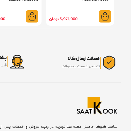
6,971,000 تومان
0,000
پشتی
ضمانت ارسال کالا
قبل 
تضمین کیفیت محصولات
ساعت کــوک حاصــل دهــه هــا تجربــه در زمینه فروش و خدمات پـس از