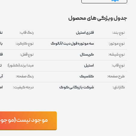
جدول ویژگی های محصول
نوع بند:
فلزی استیل
رنگ قاب:
نق
نوع موتور:
سه موتوره فول دیت/آنالوگ
نوع کارکرد:
با
نوع شیشه:
کریستال
نوع قفل:
فل
نوع قاب:
استیل
مبدا برند(کشور):
ت
طرح صفحه:
کلاسیک
رنگ صفحه:
آب
گارانتی:
شرکت بازرگانی کوک
درجه کیفیت:
اص
موجود نیست(موجود ش