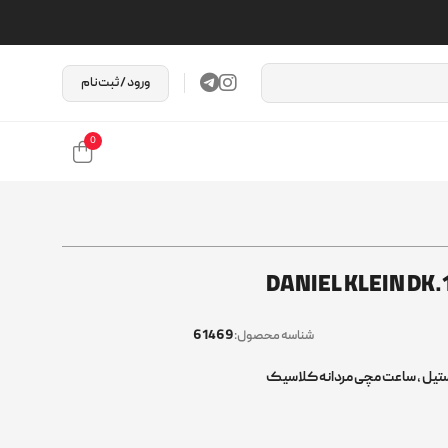
ورود / ثبت‌نام
0
61469
شناسه محصول:
ستیل
,
ساعت مچی مردانه کلاسیک