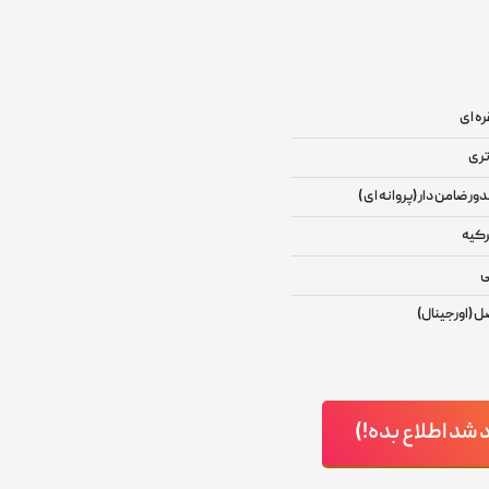
ره ای
تری
دور ضامن دار (پروانه ای )
رکیه
ی
ل (اورجینال)
د اطلاع بده!)