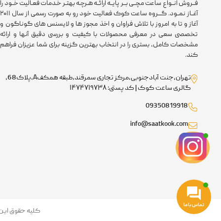
فــروش انــواع ساعت مچــی بــر پایــه ارائــه هـرچـه بهتـر خـدمات فعـالیت خــود را
آغــاز نمــود. گـــروه ساعت کوک فعالیت خود رو به صورت رسمی از سال ۲۰۱۱
آغاز و تا به امروز با تلاش فراوان و اخذ مجوز ها و لایسنس های گوناگون و
تخصصی سعی در معرفی محصولات با کیفیت و بررسی دقیق آنها و ارائه
مشخصات کامل، بستری را در انتخاب بهترین گزینه برای شما عزیزان فراهم
کند.
تهران،جنت آبادجنوبی،مرکز تجاری سمرقند،طبقه همکفA،پلاک68،
گالری ساعت کوک | کد پستی: ۱۴۷۴۷۱۹۷۳۸
09350819918
info@saatkook.com
تماس با ما
کلیه حقوق این